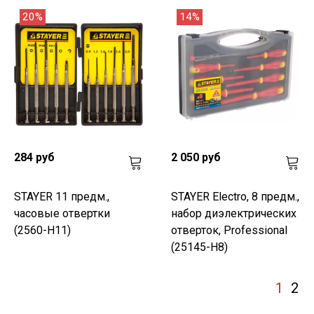
20%
14%
284 руб
2 050 руб
STAYER 11 предм.,
STAYER Electro, 8 предм.,
часовые отвертки
набор диэлектрических
(2560-H11)
отверток, Professional
(25145-H8)
1
2