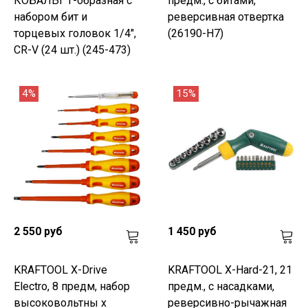
КОБАЛЬТ Т-образная с
предм., с битами,
набором бит и
реверсивная отвертка
торцевых головок 1/4",
(26190-H7)
CR-V (24 шт.) (245-473)
4%
15%
2 550 руб
1 450 руб
KRAFTOOL Х-Drive
KRAFTOOL X-Hard-21, 21
Electro, 8 предм, набор
предм., с насадками,
высоковольтны х
реверсивно-рычажная