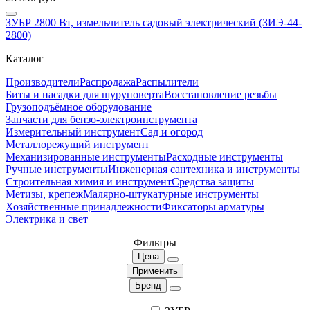
ЗУБР 2800 Вт, измельчитель садовый электрический (ЗИЭ-44-
2800)
Каталог
Производители
Распродажа
Распылители
Биты и насадки для шуруповерта
Восстановление резьбы
Грузоподъёмное оборудование
Запчасти для бензо-электроинструмента
Измерительный инструмент
Сад и огород
Металлорежущий инструмент
Механизированные инструменты
Расходные инструменты
Ручные инструменты
Инженерная сантехника и инструменты
Строительная химия и инструмент
Средства защиты
Метизы, крепеж
Малярно-штукатурные инструменты
Хозяйственные принадлежности
Фиксаторы арматуры
Электрика и свет
Фильтры
Цена
Применить
Бренд