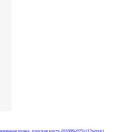
вянная ручка, плоская кисть (01099-025) (12штук)