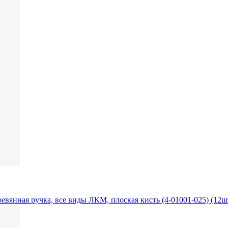
вянная ручка, все виды ЛКМ, плоская кисть (4-01001-025) (12ш