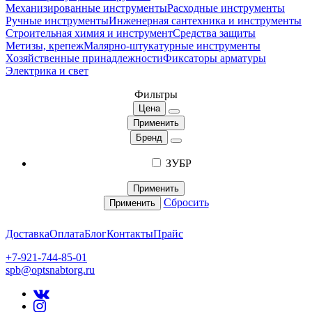
Механизированные инструменты
Расходные инструменты
Ручные инструменты
Инженерная сантехника и инструменты
Строительная химия и инструмент
Средства защиты
Метизы, крепеж
Малярно-штукатурные инструменты
Хозяйственные принадлежности
Фиксаторы арматуры
Электрика и свет
Фильтры
Цена
Применить
Бренд
ЗУБР
Применить
Сбросить
Применить
Доставка
Оплата
Блог
Контакты
Прайс
+7-921-744-85-01
spb@optsnabtorg.ru