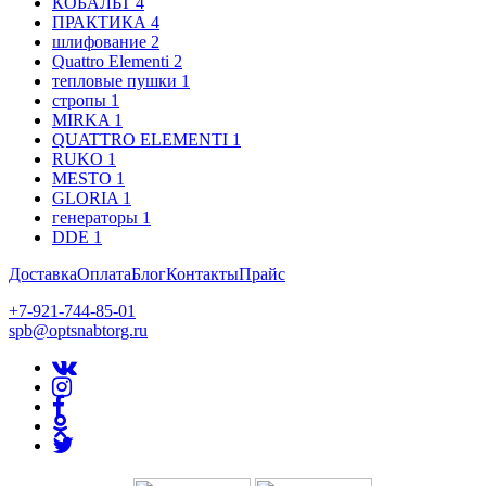
КОБАЛЬТ
4
ПРАКТИКА
4
шлифование
2
Quattro Elementi
2
тепловые пушки
1
стропы
1
MIRKA
1
QUATTRO ELEMENTI
1
RUKO
1
MESTO
1
GLORIA
1
генераторы
1
DDE
1
Доставка
Оплата
Блог
Контакты
Прайс
+7-921-744-85-01
spb@optsnabtorg.ru