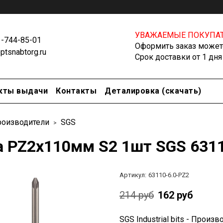
УВАЖАЕМЫЕ ПОКУПАТ
1-744-85-01
Оформить заказ можете
tsnabtorg.ru
Срок доставки от 1 дня
кты выдачи
Контакты
Деталировка (скачать)
оизводители
SGS
а PZ2х110мм S2 1шт SGS 6311
Артикул:
63110-6.0-PZ2
214 руб
162 руб
SGS Industrial bits - Прои