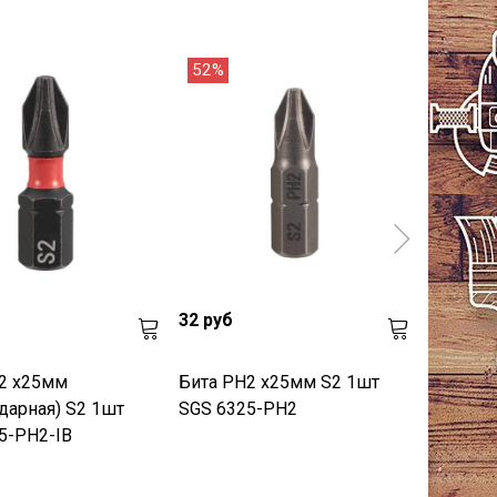
52%
31%
32 руб
97 руб
2 х25мм
Бита PH2 х25мм S2 1шт
Бита PH
ударная) S2 1шт
SGS 6325-PH2
Impact(
5-PH2-IB
SGS 635