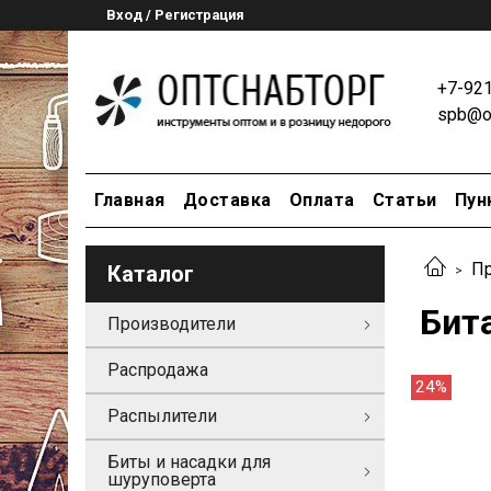
Вход / Регистрация
+7-92
spb@op
Главная
Доставка
Оплата
Статьи
Пун
Пр
Каталог
Бит
Производители
Распродажа
24%
Распылители
Биты и насадки для
шуруповерта