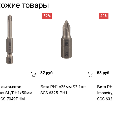
хожие товары
52%
42%
32 руб
53 руб
я автоматов
Бита PH1 х25мм S2 1шт
Бита PH
nus SL/PH1х50мм
SGS 6325-PH1
Impact(
SGS 7049PHM
SGS 632