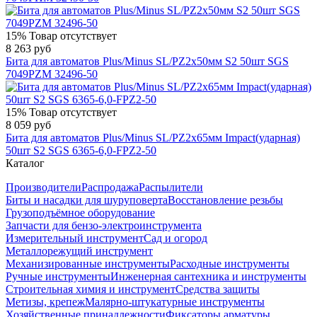
15%
Товар отсутствует
8 263 руб
Бита для автоматов Plus/Minus SL/PZ2х50мм S2 50шт SGS
7049PZM 32496-50
15%
Товар отсутствует
8 059 руб
Бита для автоматов Plus/Minus SL/PZ2х65мм Impact(ударная)
50шт S2 SGS 6365-6,0-FPZ2-50
Каталог
Производители
Распродажа
Распылители
Биты и насадки для шуруповерта
Восстановление резьбы
Грузоподъёмное оборудование
Запчасти для бензо-электроинструмента
Измерительный инструмент
Сад и огород
Металлорежущий инструмент
Механизированные инструменты
Расходные инструменты
Ручные инструменты
Инженерная сантехника и инструменты
Строительная химия и инструмент
Средства защиты
Метизы, крепеж
Малярно-штукатурные инструменты
Хозяйственные принадлежности
Фиксаторы арматуры