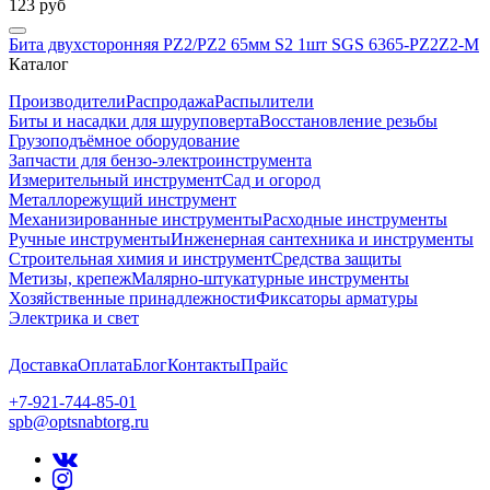
123 руб
Бита двухсторонняя PZ2/PZ2 65мм S2 1шт SGS 6365-PZ2Z2-M
Каталог
Производители
Распродажа
Распылители
Биты и насадки для шуруповерта
Восстановление резьбы
Грузоподъёмное оборудование
Запчасти для бензо-электроинструмента
Измерительный инструмент
Сад и огород
Металлорежущий инструмент
Механизированные инструменты
Расходные инструменты
Ручные инструменты
Инженерная сантехника и инструменты
Строительная химия и инструмент
Средства защиты
Метизы, крепеж
Малярно-штукатурные инструменты
Хозяйственные принадлежности
Фиксаторы арматуры
Электрика и свет
Доставка
Оплата
Блог
Контакты
Прайс
+7-921-744-85-01
spb@optsnabtorg.ru