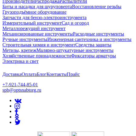
Производители
Распродажа
Распылители
Биты и насадки для шуруповерта
Восстановление резьбы
Грузоподъёмное оборудование
Запчасти для бензо-электроинструмента
Измерительный инструмент
Сад и огород
Металлорежущий инструмент
Механизированные инструменты
Расходные инструменты
Ручные инструменты
Инженерная сантехника и инструменты
Строительная химия и инструмент
Средства защиты
Метизы, крепеж
Малярно-штукатурные инструменты
Хозяйственные принадлежности
Фиксаторы арматуры
Электрика и свет
Доставка
Оплата
Блог
Контакты
Прайс
+7-921-744-85-01
spb@optsnabtorg.ru