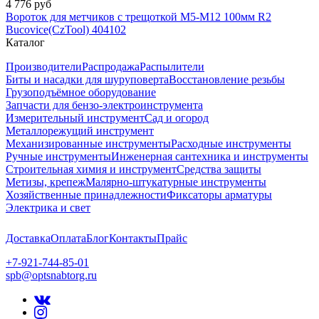
4 776 руб
Вороток для метчиков с трещоткой M5-M12 100мм R2
Bucovice(CzTool) 404102
Каталог
Производители
Распродажа
Распылители
Биты и насадки для шуруповерта
Восстановление резьбы
Грузоподъёмное оборудование
Запчасти для бензо-электроинструмента
Измерительный инструмент
Сад и огород
Металлорежущий инструмент
Механизированные инструменты
Расходные инструменты
Ручные инструменты
Инженерная сантехника и инструменты
Строительная химия и инструмент
Средства защиты
Метизы, крепеж
Малярно-штукатурные инструменты
Хозяйственные принадлежности
Фиксаторы арматуры
Электрика и свет
Доставка
Оплата
Блог
Контакты
Прайс
+7-921-744-85-01
spb@optsnabtorg.ru