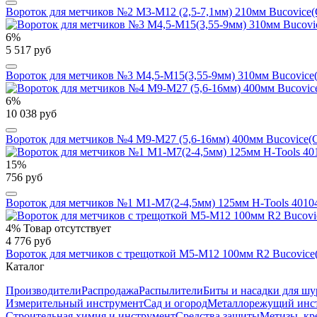
Вороток для метчиков №2 M3-M12 (2,5-7,1мм) 210мм Bucovice(C
6%
5 517 руб
Вороток для метчиков №3 M4,5-M15(3,55-9мм) 310мм Bucovice(
6%
10 038 руб
Вороток для метчиков №4 M9-M27 (5,6-16мм) 400мм Bucovice(C
15%
756 руб
Вороток для метчиков №1 M1-M7(2-4,5мм) 125мм H-Tools 401
4%
Товар отсутствует
4 776 руб
Вороток для метчиков с трещоткой M5-M12 100мм R2 Bucovice(
Каталог
Производители
Распродажа
Распылители
Биты и насадки для шу
Измерительный инструмент
Сад и огород
Металлорежущий инс
Строительная химия и инструмент
Средства защиты
Метизы, кр