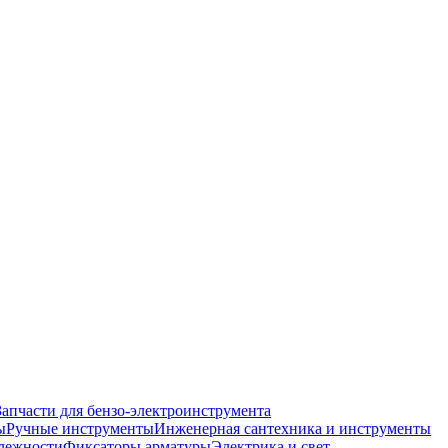
Запчасти для бензо-электроинструмента
ы
Ручные инструменты
Инженерная сантехника и инструменты
лежности
Фиксаторы арматуры
Электрика и свет