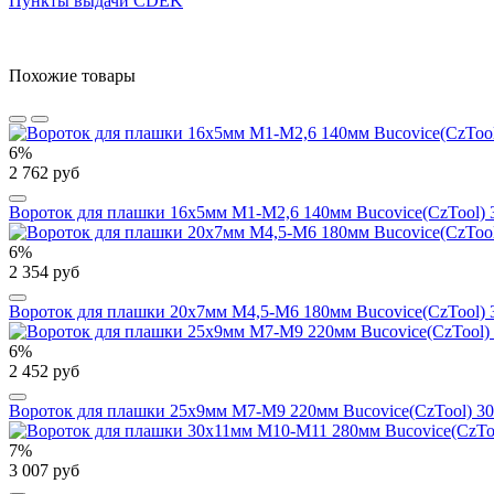
Пункты выдачи CDEK
Похожие товары
6%
2 762 руб
Вороток для плашки 16х5мм М1-М2,6 140мм Bucovice(CzTool) 
6%
2 354 руб
Вороток для плашки 20х7мм М4,5-М6 180мм Bucovice(CzTool) 
6%
2 452 руб
Вороток для плашки 25х9мм М7-М9 220мм Bucovice(CzTool) 30
7%
3 007 руб