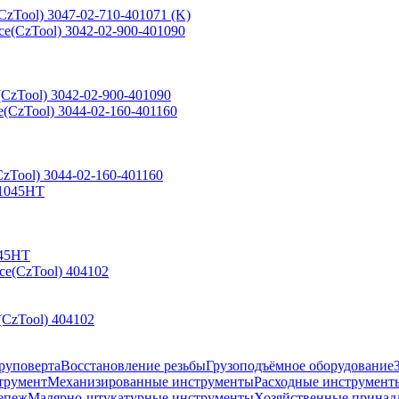
zTool) 3047-02-710-401071 (K)
CzTool) 3042-02-900-401090
zTool) 3044-02-160-401160
045HT
CzTool) 404102
руповерта
Восстановление резьбы
Грузоподъёмное оборудование
трумент
Механизированные инструменты
Расходные инструмент
епеж
Малярно-штукатурные инструменты
Хозяйственные принад