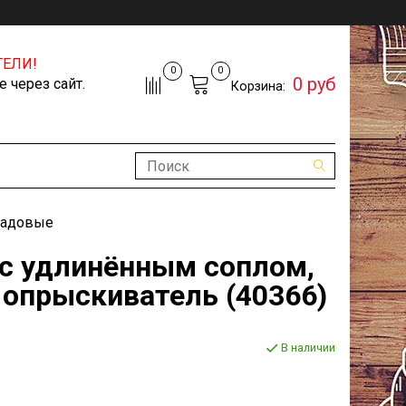
ЕЛИ!
0
0
0 руб
 через сайт.
Корзина:
садовые
, с удлинённым соплом,
 опрыскиватель (40366)
В наличии