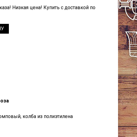
аза! Низкая цена! Купить с доставкой по
НУ
воза
омповый, колба из полиэтилена