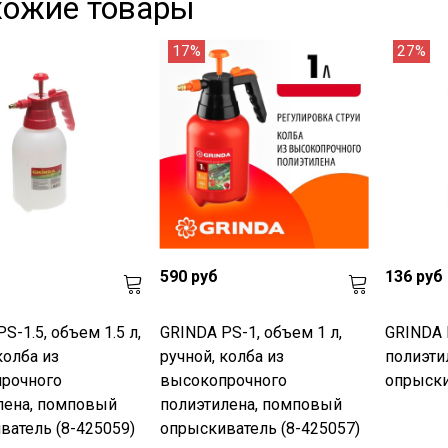
хожие товары
17%
27%
590 руб
136 руб
S-1.5, объем 1.5 л,
GRINDA PS-1, объем 1 л,
GRINDA H
колба из
ручной, колба из
полиэти
рочного
высокопрочного
опрыски
лена, помповый
полиэтилена, помповый
ватель (8-425059)
опрыскиватель (8-425057)