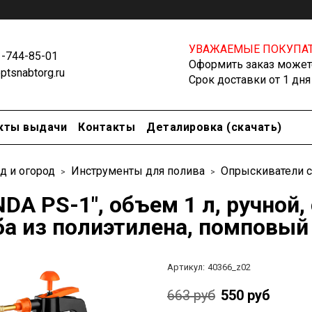
УВАЖАЕМЫЕ ПОКУПАТ
1-744-85-01
Оформить заказ можете
tsnabtorg.ru
Срок доставки от 1 дня
кты выдачи
Контакты
Деталировка (скачать)
д и огород
Инструменты для полива
Опрыскиватели 
DA PS-1", объем 1 л, ручной
ба из полиэтилена, помповый
Артикул:
40366_z02
663 руб
550 руб