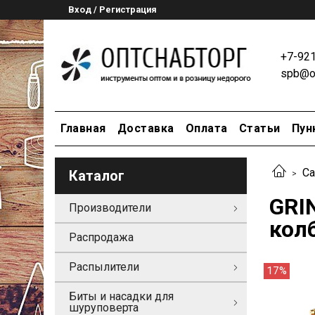
Вход / Регистрация
+7-92
spb@op
Главная
Доставка
Оплата
Статьи
Пун
Са
Каталог
GRIN
Производители
кол
Распродажа
Распылители
17%
Биты и насадки для
шуруповерта