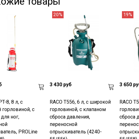
хожие товары
20%
19%
б
3 430 руб
3 650 ру
T-8, 8 л, с
RACO T556, 6 л, с широкой
RACO T55
 горловиной, с
горловиной, с клапаном
горлови
для ног,
сброса давления,
сброса 
ной
переносной
перенос
ватель, PROLine
опрыскиватель (4240-
опрыски