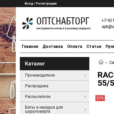
Вход / Регистрация
+7-92
spb@op
Главная
Доставка
Оплата
Статьи
Пун
Са
Каталог
RAC
Производители
55/5
Распродажа
Распылители
20%
Биты и насадки для
шуруповерта