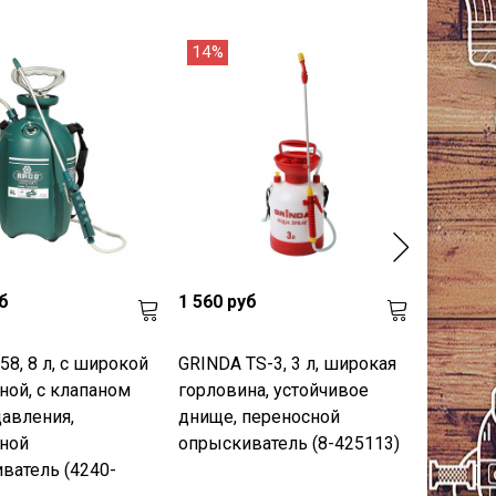
14%
17%
б
1 560 руб
590 руб
8, 8 л, с широкой
GRINDA TS-3, 3 л, широкая
GRINDA 
ной, с клапаном
горловина, устойчивое
ручной, 
давления,
днище, переносной
высоко
ной
опрыскиватель (8-425113)
полиэти
ватель (4240-
опрыски