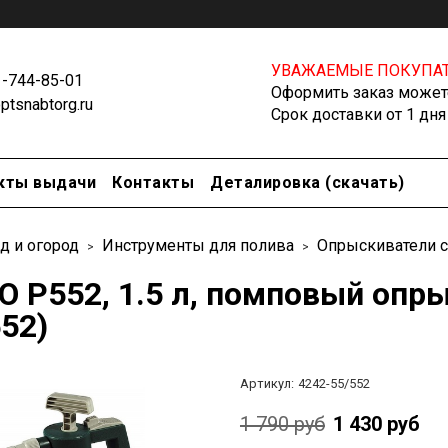
УВАЖАЕМЫЕ ПОКУПАТ
1-744-85-01
Оформить заказ можете
tsnabtorg.ru
Срок доставки от 1 дня
кты выдачи
Контакты
Деталировка (скачать)
д и огород
Инструменты для полива
Опрыскиватели 
O P552, 1.5 л, помповый опр
52)
Артикул:
4242-55/552
1 790 руб
1 430 руб