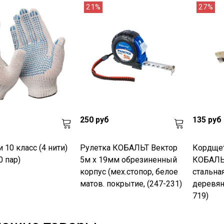
21%
27%
250 руб
135 руб
 10 класс (4 нити)
Рулетка КОБАЛЬТ Вектор
Кордщет
0 пар)
5м x 19мм обрезиненный
КОБАЛЬТ
корпус (мех.стопор, белое
стальна
матов. покрытие, (247-231)
деревян
719)