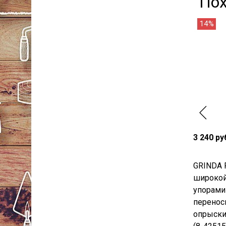
По
14%
3 240 ру
GRINDA P
широкой
упорами 
перенос
опрыски