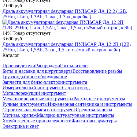
14%
Товар отсутствует
2 090 руб
Дрель аккумуляторная безударная ПУЛЬСАР ДА 12-2 (12В,
25Hm, Li-on, 1.3Ah, 1 акк., 1.3 кг, коробка)
14%
Товар отсутствует
3 690 руб
Дрель аккумуляторная безударная ПУЛЬСАР ДА 12-2П (12В,
25Hm, Li-on, 1,5Ah, 2акк., 1,5 кг, съёмный патрон, кейс)
Каталог
Производители
Распродажа
Распылители
Биты и насадки для шуруповерта
Восстановление резьбы
Грузоподъёмное оборудование
Запчасти для бензо-электроинструмента
Измерительный инструмент
Сад и огород
Металлорежущий инструмент
Механизированные инструменты
Расходные инструменты
Ручные инструменты
Инженерная сантехника и инструменты
Строительная химия и инструмент
Средства защиты
Метизы, крепеж
Малярно-штукатурные инструменты
Хозяйственные принадлежности
Фиксаторы арматуры
Электрика и свет