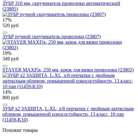
ЗУБР 310 мм, скручиватель проволоки автоматический
(23805)
17%
520 руб
ЗУБР ручной скручиватель проволоки (23807)
19%
349 руб
STAYER MAXFix, 250 мм, крюк для вязки проволоки (23802)
14%
800 руб
ЗУБР х2 ЗАЩИТА, L-XL, х/б перчатки с двойным латексным
обливом, повышенной износостойкости, 13 класс, 10 пар
(11459-K10)
Похожие товары