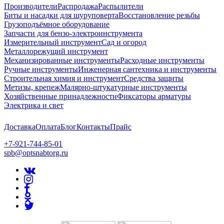
Производители
Распродажа
Распылители
Биты и насадки для шуруповерта
Восстановление резьбы
Грузоподъёмное оборудование
Запчасти для бензо-электроинструмента
Измерительный инструмент
Сад и огород
Металлорежущий инструмент
Механизированные инструменты
Расходные инструменты
Ручные инструменты
Инженерная сантехника и инструменты
Строительная химия и инструмент
Средства защиты
Метизы, крепеж
Малярно-штукатурные инструменты
Хозяйственные принадлежности
Фиксаторы арматуры
Электрика и свет
Доставка
Оплата
Блог
Контакты
Прайс
+7-921-744-85-01
spb@optsnabtorg.ru