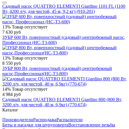
Садовый насос QUATTRO ELEMENTI Giardino 1101 FL (1100
Вт, 4200 л/ч, для чистой, 45 м, 9,2 кг) (910-201)
13%
Товар отсутствует
7 630 руб
ЗУБР 600 Вт, поверхностный (садовый) центробежный насос,
Профессионал (НС-Т3-600)
13%
Товар отсутствует
8 550 руб
ЗУБР 800 Вт, поверхностный (садовый) центробежный
насос,Профессионал(НС-Т3-800)
14%
Товар отсутствует
4 984 руб
Садовый насос QUATTRO ELEMENTI Giardino 800 (800 Вт,
3200 л/ч, для чистой, 40 м, 6,9кг) (770-674)
Каталог
Производители
Распродажа
Распылители
Биты и насадки для шуруповерта
Восстановление резьбы