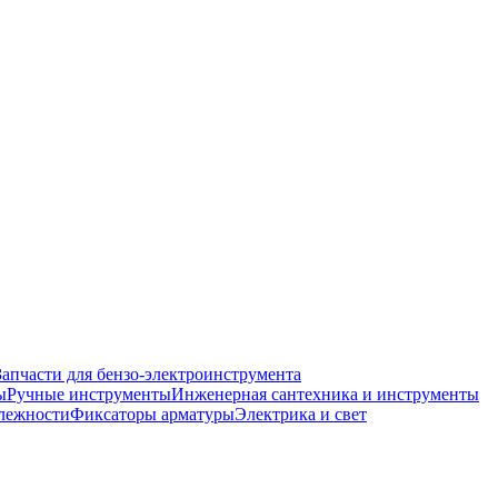
Запчасти для бензо-электроинструмента
ы
Ручные инструменты
Инженерная сантехника и инструменты
лежности
Фиксаторы арматуры
Электрика и свет