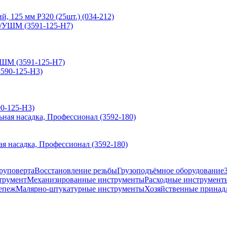
 125 мм P320 (25шт.) (034-212)
УШМ (3591-125-H7)
90-125-H3)
я насадка, Профессионал (3592-180)
руповерта
Восстановление резьбы
Грузоподъёмное оборудование
трумент
Механизированные инструменты
Расходные инструмент
епеж
Малярно-штукатурные инструменты
Хозяйственные принад