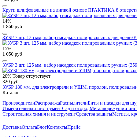
Круги шлифовальные на липкой основе ПРАКТИКА 8 отверстий,
14%
1 860 руб
ЗУБР 7 шт, 125 мм, набор насадкок полировальных для дрели/
15%
1 050 руб
ЗУБР 3 шт, 125 мм, набор насадкок полировальных ручных (35
20%
Товар отсутствует
320 руб
ЗУБР 180 мм, для электродрели и УШМ, поролон, полировальна
Каталог
Производители
Распродажа
Распылители
Биты и насадки для шу
Измерительный инструмент
Сад и огород
Металлорежущий инс
Строительная химия и инструмент
Средства защиты
Метизы, кр
Доставка
Оплата
Блог
Контакты
Прайс