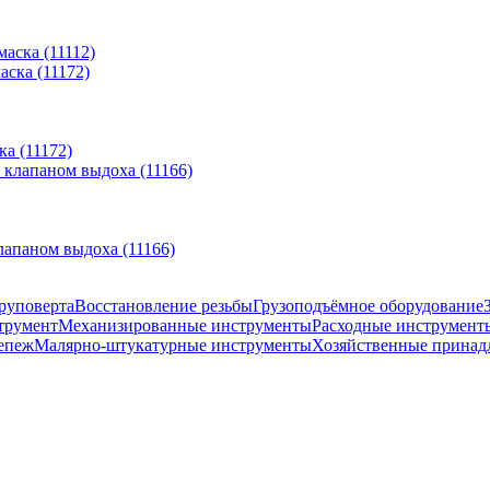
аска (11112)
а (11172)
лапаном выдоха (11166)
руповерта
Восстановление резьбы
Грузоподъёмное оборудование
трумент
Механизированные инструменты
Расходные инструмент
епеж
Малярно-штукатурные инструменты
Хозяйственные принад