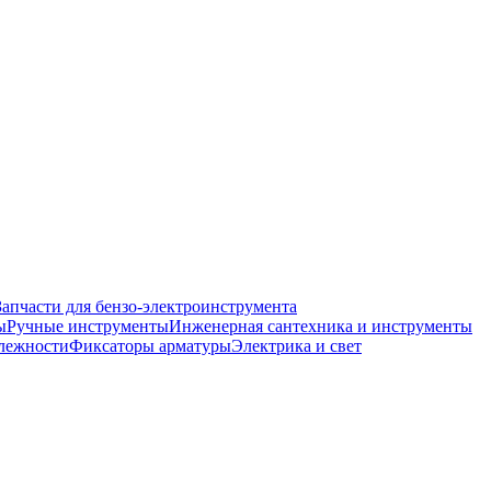
Запчасти для бензо-электроинструмента
ы
Ручные инструменты
Инженерная сантехника и инструменты
лежности
Фиксаторы арматуры
Электрика и свет