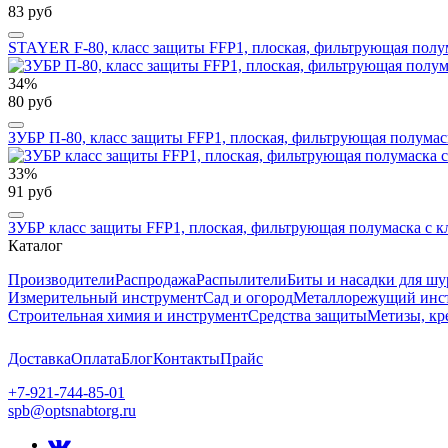
83 руб
STAYER F-80, класс защиты FFP1, плоская, фильтрующая полум
34%
80 руб
ЗУБР П-80, класс защиты FFP1, плоская, фильтрующая полумаск
33%
91 руб
ЗУБР класс защиты FFP1, плоская, фильтрующая полумаска с к
Каталог
Производители
Распродажа
Распылители
Биты и насадки для шу
Измерительный инструмент
Сад и огород
Металлорежущий инс
Строительная химия и инструмент
Средства защиты
Метизы, кр
Доставка
Оплата
Блог
Контакты
Прайс
+7-921-744-85-01
spb@optsnabtorg.ru