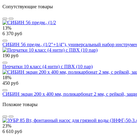
Сопутствующие товары
13%
6 370 руб
СИБИН 56 предм., (1/2"+1/4"), универсальный набор инструме
190 руб
Перчатки 10 класс (4 нити) с ПВХ (10 пар)
18%
450 руб
СИБИН экран 200 х 400 мм, поликарбонат 2 мм, с рейкой, защ
Похожие товары
23%
6 610 руб