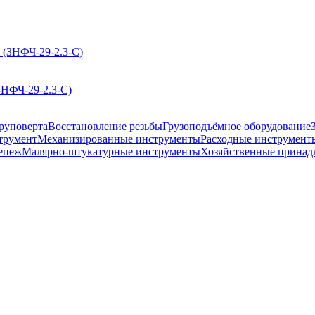
ЗНФЧ-29-2.3-С)
руповерта
Восстановление резьбы
Грузоподъёмное оборудование
трумент
Механизированные инструменты
Расходные инструмент
епеж
Малярно-штукатурные инструменты
Хозяйственные принад