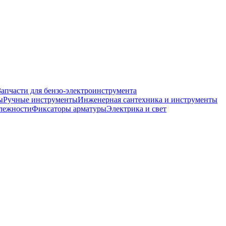
Запчасти для бензо-электроинструмента
ы
Ручные инструменты
Инженерная сантехника и инструменты
лежности
Фиксаторы арматуры
Электрика и свет