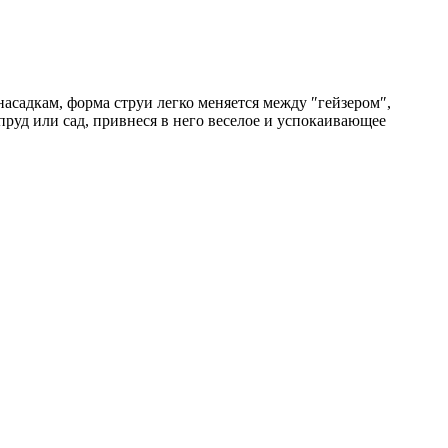
асадкам, форма струи легко меняется между ″гейзером″,
пруд или сад, привнеся в него веселое и успокаивающее