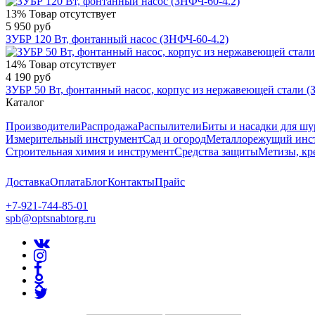
13%
Товар отсутствует
5 950 руб
ЗУБР 120 Вт, фонтанный насос (ЗНФЧ-60-4.2)
14%
Товар отсутствует
4 190 руб
ЗУБР 50 Вт, фонтанный насос, корпус из нержавеющей стали (
Каталог
Производители
Распродажа
Распылители
Биты и насадки для шу
Измерительный инструмент
Сад и огород
Металлорежущий инс
Строительная химия и инструмент
Средства защиты
Метизы, кр
Доставка
Оплата
Блог
Контакты
Прайс
+7-921-744-85-01
spb@optsnabtorg.ru