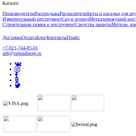
Каталог
Производители
Распродажа
Распылители
Биты и насадки для шу
Измерительный инструмент
Сад и огород
Металлорежущий инс
Строительная химия и инструмент
Средства защиты
Метизы, кр
Доставка
Оплата
Блог
Контакты
Прайс
+7-921-744-85-01
spb@optsnabtorg.ru