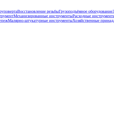
руповерта
Восстановление резьбы
Грузоподъёмное оборудование
трумент
Механизированные инструменты
Расходные инструмент
епеж
Малярно-штукатурные инструменты
Хозяйственные принад