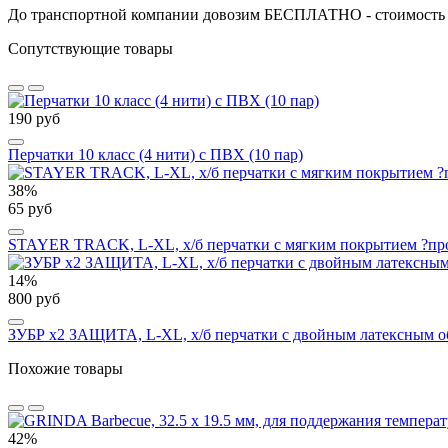
До транспортной компании довозим БЕСПЛАТНО - стоимость до
Сопутствующие товары
190 руб
Перчатки 10 класс (4 нити) с ПВХ (10 пар)
38%
65 руб
STAYER TRACK, L-XL, х/б перчатки с мягким покрытием ?прот
14%
800 руб
ЗУБР х2 ЗАЩИТА, L-XL, х/б перчатки с двойным латексным обл
Похожие товары
42%