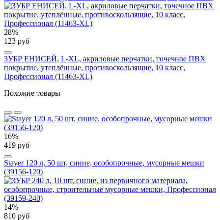
28%
123 руб
ЗУБР ЕНИСЕЙ, L-XL, акриловые перчатки, точечное ПВХ
покрытие, утеплённые, противоскользящие, 10 класс,
Профессионал (11463-XL)
Похожие товары
16%
419 руб
Stayer 120 л, 50 шт, синие, особопрочные, мусорные мешки
(39156-120)
14%
810 руб