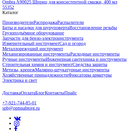
Ombra A90025 Шприц для консистентной смазки, 400 мл
55352
Каталог
Производители
Распродажа
Распылители
Биты и насадки для шуруповерта
Восстановление резьбы
Грузоподъёмное оборудование
Запчасти для бензо-электроинструмента
Измерительный инструмент
Сад и огород
Металлорежущий инструмент
Механизированные инструменты
Расходные инструменты
Ручные инструменты
Инженерная сантехника и инструменты
Строительная химия и инструмент
Средства защиты
Метизы, крепеж
Малярно-штукатурные инструменты
Хозяйственные принадлежности
Фиксаторы арматуры
Электрика и свет
Доставка
Оплата
Блог
Контакты
Прайс
+7-921-744-85-01
spb@optsnabtorg.ru