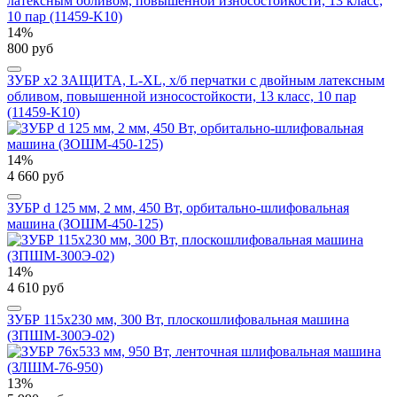
14%
800 руб
ЗУБР х2 ЗАЩИТА, L-XL, х/б перчатки с двойным латексным
обливом, повышенной износостойкости, 13 класс, 10 пар
(11459-K10)
14%
4 660 руб
ЗУБР d 125 мм, 2 мм, 450 Вт, орбитально-шлифовальная
машина (ЗОШМ-450-125)
14%
4 610 руб
ЗУБР 115х230 мм, 300 Вт, плоскошлифовальная машина
(ЗПШМ-300Э-02)
13%