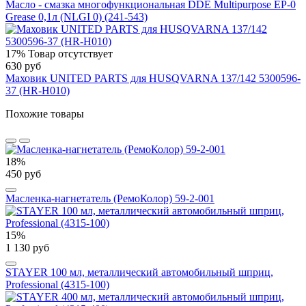
Масло - смазка многофункциональная DDE Multipurpose ЕР-0
Grease 0,1л (NLGI 0) (241-543)
17%
Товар отсутствует
630 руб
Маховик UNITED PARTS для HUSQVARNA 137/142 5300596-
37 (HR-H010)
Похожие товары
18%
450 руб
Масленка-нагнетатель (РемоКолор) 59-2-001
15%
1 130 руб
STAYER 100 мл, металлический автомобильный шприц,
Professional (4315-100)