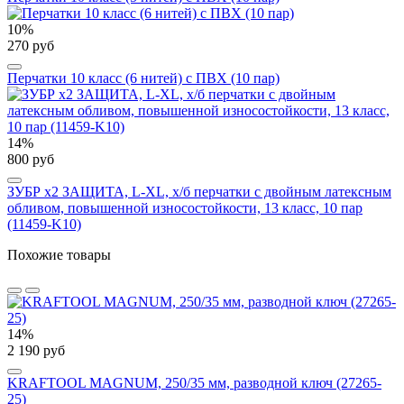
10%
270 руб
Перчатки 10 класс (6 нитей) с ПВХ (10 пар)
14%
800 руб
ЗУБР х2 ЗАЩИТА, L-XL, х/б перчатки с двойным латексным
обливом, повышенной износостойкости, 13 класс, 10 пар
(11459-K10)
Похожие товары
14%
2 190 руб
KRAFTOOL MAGNUM, 250/35 мм, разводной ключ (27265-
25)