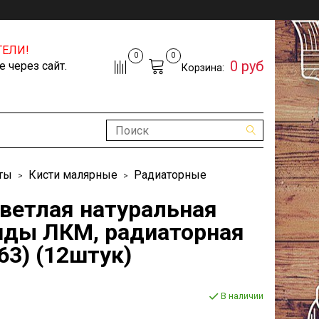
ЕЛИ!
0
0
0 руб
 через сайт.
Корзина:
ты
Кисти малярные
Радиаторные
светлая натуральная
виды ЛКМ, радиаторная
63) (12штук)
В наличии