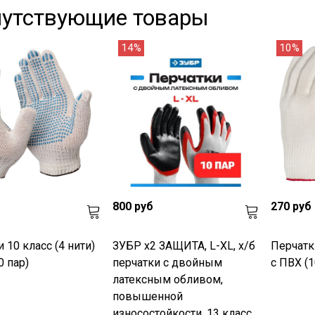
утствующие товары
14%
10%
800 руб
270 руб
 10 класс (4 нити)
ЗУБР х2 ЗАЩИТА, L-XL, х/б
Перчатки
0 пар)
перчатки с двойным
с ПВХ (1
латексным обливом,
повышенной
износостойкости, 13 класс,