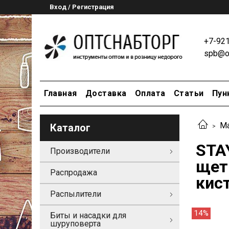
Вход / Регистрация
+7-92
spb@op
Главная
Доставка
Оплата
Статьи
Пун
Ма
Каталог
STA
Производители
щет
Распродажа
кист
Распылители
14%
Биты и насадки для
шуруповерта