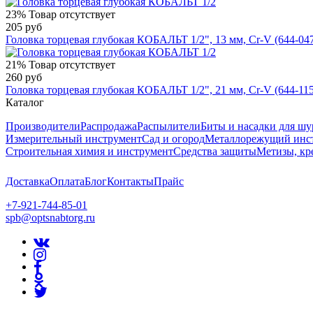
23%
Товар отсутствует
205 руб
Головка торцевая глубокая КОБАЛЬТ 1/2", 13 мм, Cr-V (644-04
21%
Товар отсутствует
260 руб
Головка торцевая глубокая КОБАЛЬТ 1/2", 21 мм, Cr-V (644-115
Каталог
Производители
Распродажа
Распылители
Биты и насадки для шу
Измерительный инструмент
Сад и огород
Металлорежущий инс
Строительная химия и инструмент
Средства защиты
Метизы, кр
Доставка
Оплата
Блог
Контакты
Прайс
+7-921-744-85-01
spb@optsnabtorg.ru