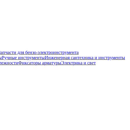
Запчасти для бензо-электроинструмента
ы
Ручные инструменты
Инженерная сантехника и инструменты
лежности
Фиксаторы арматуры
Электрика и свет