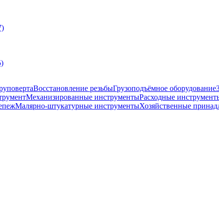
7)
)
руповерта
Восстановление резьбы
Грузоподъёмное оборудование
трумент
Механизированные инструменты
Расходные инструмент
епеж
Малярно-штукатурные инструменты
Хозяйственные принад