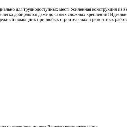
иально для труднодоступных мест! Усиленная конструкция из в
ме легко добираются даже до самых сложных креплений! Идеаль
 надежный помощник при любых строительных и ремонтных работ
вода населенного пункта Вашего местонахождения.