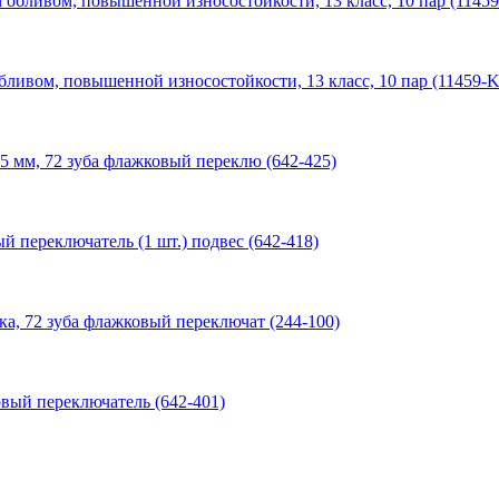
ивом, повышенной износостойкости, 13 класс, 10 пар (11459-K
5 мм, 72 зуба флажковый переклю (642-425)
 переключатель (1 шт.) подвес (642-418)
а, 72 зуба флажковый переключат (244-100)
вый переключатель (642-401)