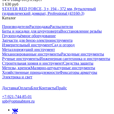
1 630 руб
STAYER RED FORCE, 3 т, 194 - 372 мм, бутылочный
гидравлический домкрат, Professional (43160-3)
Каталог
Производители
Распродажа
Распылители
Биты и насадки для шуруповерта
Восстановление резьбы
Грузоподъёмное оборудование
Запчасти для бензо-электроинструмента
Измерительный инструмент
Сад и огород
Металлорежущий инструмент
Механизированные инструменты
Расходные инструменты
Ручные инструменты
Инженерная сантехника и инструменты
Строительная химия и инструмент
Средства защиты
Метизы, крепеж
Малярно-штукатурные инструменты
Хозяйственные принадлежности
Фиксаторы арматуры
Электрика и свет
Доставка
Оплата
Блог
Контакты
Прайс
+7-921-744-85-01
spb@optsnabtorg.ru