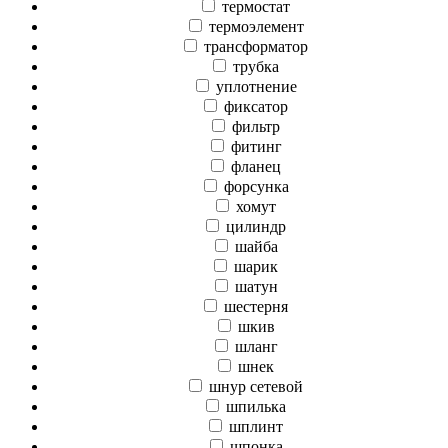
термостат
термоэлемент
трансформатор
трубка
уплотнение
фиксатор
фильтр
фитинг
фланец
форсунка
хомут
цилиндр
шайба
шарик
шатун
шестерня
шкив
шланг
шнек
шнур сетевой
шпилька
шплинт
шпонка