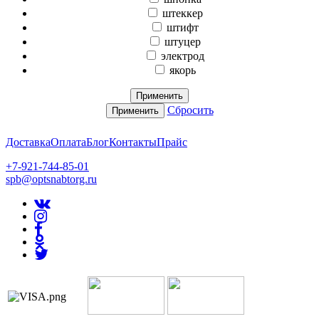
штеккер
штифт
штуцер
электрод
якорь
Применить
Сбросить
Применить
Доставка
Оплата
Блог
Контакты
Прайс
+7-921-744-85-01
spb@optsnabtorg.ru