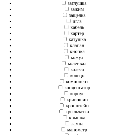
заглушка
зажим
защелка
игла
кабель
картер
катушка
клапан
кнопка
кожух
коленвал
колесо
кольцо
компонент
конденсатор
корпус
кривошип
кронштейн
крыльчатка
крышка
лампа
манометр