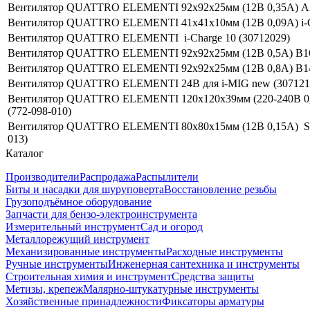
Вентилятор QUATTRO ELEMENTI 92х92х25мм (12В 0,35А) A2
Вентилятор QUATTRO ELEMENTI 41х41х10мм (12В 0,09А) i-Ch
Вентилятор QUATTRO ELEMENTI i-Charge 10 (30712029)
Вентилятор QUATTRO ELEMENTI 92х92х25мм (12В 0,5A) B165
Вентилятор QUATTRO ELEMENTI 92х92х25мм (12В 0,8A) B14
Вентилятор QUATTRO ELEMENTI 24В для i-MIG new (307121
Вентилятор QUATTRO ELEMENTI 120х120х39мм (220-240В 0,14
(772-098-010)
Вентилятор QUATTRO ELEMENTI 80х80х15мм (12В 0,15A) Star
013)
Каталог
Производители
Распродажа
Распылители
Биты и насадки для шуруповерта
Восстановление резьбы
Грузоподъёмное оборудование
Запчасти для бензо-электроинструмента
Измерительный инструмент
Сад и огород
Металлорежущий инструмент
Механизированные инструменты
Расходные инструменты
Ручные инструменты
Инженерная сантехника и инструменты
Строительная химия и инструмент
Средства защиты
Метизы, крепеж
Малярно-штукатурные инструменты
Хозяйственные принадлежности
Фиксаторы арматуры