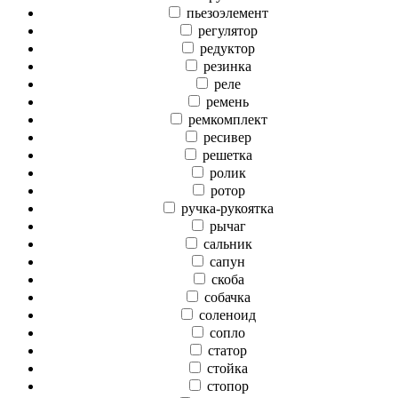
пьезоэлемент
регулятор
редуктор
резинка
реле
ремень
ремкомплект
ресивер
решетка
ролик
ротор
ручка-рукоятка
рычаг
сальник
сапун
скоба
собачка
соленоид
сопло
статор
стойка
стопор