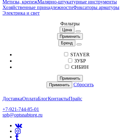
Метизы, крепеж
Малярно-штукатурные инструменты
Хозяйственные принадлежности
Фиксаторы арматуры
Электрика и свет
Фильтры
Цена
Применить
Бренд
STAYER
ЗУБР
СИБИН
Применить
Сбросить
Применить
Доставка
Оплата
Блог
Контакты
Прайс
+7-921-744-85-01
spb@optsnabtorg.ru