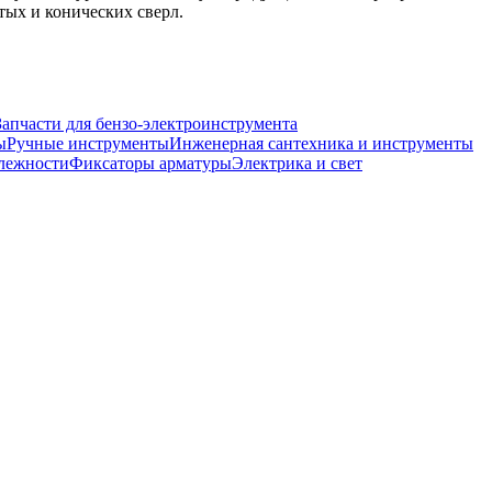
тых и конических сверл.
Запчасти для бензо-электроинструмента
ы
Ручные инструменты
Инженерная сантехника и инструменты
лежности
Фиксаторы арматуры
Электрика и свет