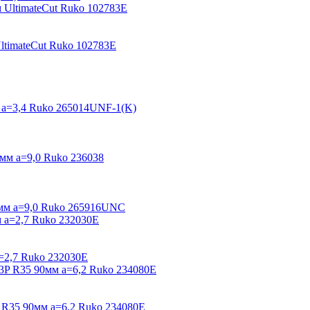
ltimateCut Ruko 102783E
 a=3,4 Ruko 265014UNF-1(K)
мм a=9,0 Ruko 236038
мм a=9,0 Ruko 265916UNC
=2,7 Ruko 232030E
 R35 90мм a=6,2 Ruko 234080E