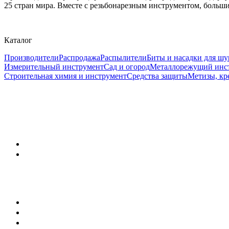
25 стран мира. Вместе с резьбонарезным инструментом, больши
Каталог
Производители
Распродажа
Распылители
Биты и насадки для шу
Измерительный инструмент
Сад и огород
Металлорежущий инс
Строительная химия и инструмент
Средства защиты
Метизы, кр