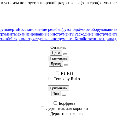
м успехом пользуется широкий ряд зенковок(зенкеров) ступенча
руповерта
Восстановление резьбы
Грузоподъёмное оборудование
трумент
Механизированные инструменты
Расходные инструмент
епеж
Малярно-штукатурные инструменты
Хозяйственные принад
Фильтры
Цена
Применить
Бренд
RUKO
Terrax by Ruko
Применить
Тип
Борфреза
Держатель для коронки
Держатель плашек