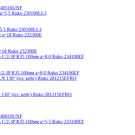
 240516UNF
5,5 Ruko 230100LI-3
=18 Ruko 232300E
2-3P R35 100мм a=8,0 Ruko 234100EF
130° (пл. кейс) Ruko 281215EFRO
 240010UNF