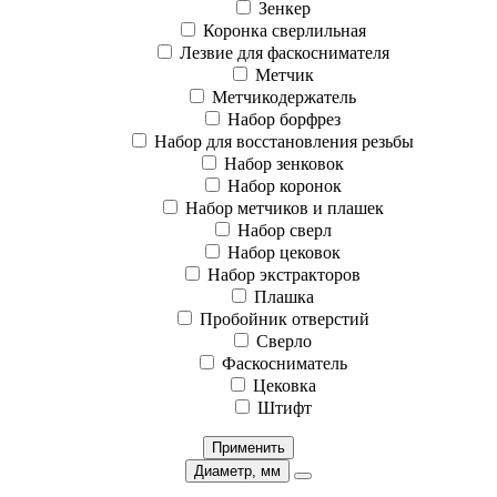
Зенкер
Коронка сверлильная
Лезвие для фаскоснимателя
Метчик
Метчикодержатель
Набор борфрез
Набор для восстановления резьбы
Набор зенковок
Набор коронок
Набор метчиков и плашек
Набор сверл
Набор цековок
Набор экстракторов
Плашка
Пробойник отверстий
Сверло
Фаскосниматель
Цековка
Штифт
Применить
Диаметр, мм