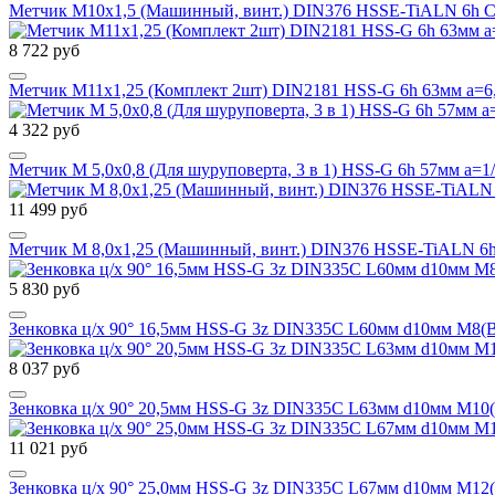
Метчик М10х1,5 (Машинный, винт.) DIN376 HSSE-TiALN 6h C/
8 722 руб
Метчик М11х1,25 (Комплект 2шт) DIN2181 HSS-G 6h 63мм a=6,
4 322 руб
Метчик М 5,0х0,8 (Для шуруповерта, 3 в 1) HSS-G 6h 57мм a=1
11 499 руб
Метчик М 8,0х1,25 (Машинный, винт.) DIN376 HSSE-TiALN 6h
5 830 руб
Зенковка ц/х 90° 16,5мм HSS-G 3z DIN335C L60мм d10мм M8(B
8 037 руб
Зенковка ц/х 90° 20,5мм HSS-G 3z DIN335C L63мм d10мм M10
11 021 руб
Зенковка ц/х 90° 25,0мм HSS-G 3z DIN335C L67мм d10мм M12