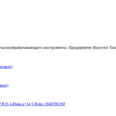
еталлообрабатывающего инструмента. Предприятие Bucovice Tool
звие)
P R35 140мм a=14,5 Ruko 266078UNF