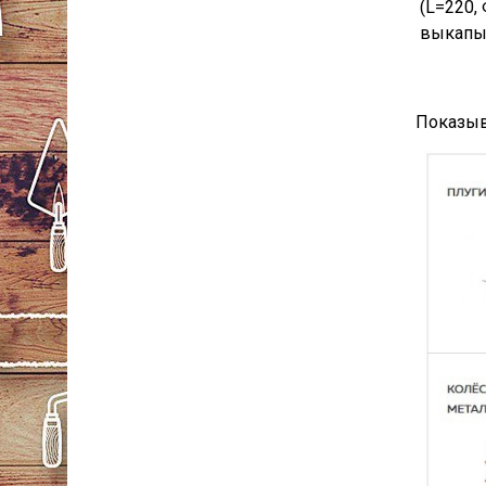
(L=220,
выкапыв
Показыв