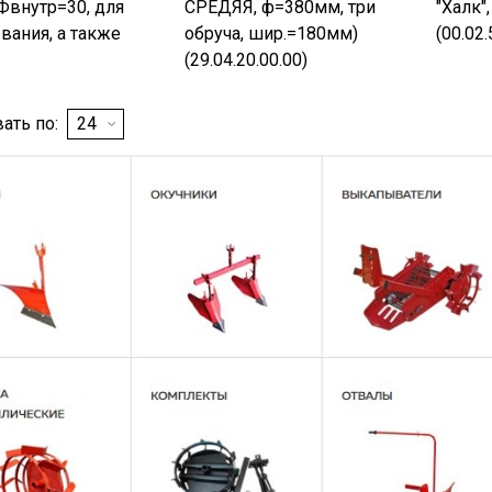
 Фвнутр=30, для
СРЕДЯЯ, ф=380мм, три
"Халк"
ания, а также
обруча, шир.=180мм)
(00.02.
(29.04.20.00.00)
ать по: