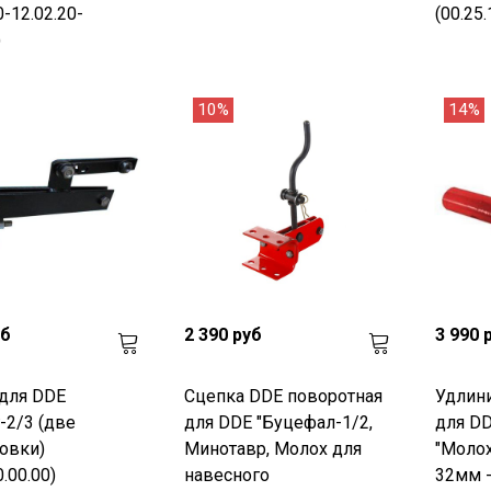
0-12.02.20-
(00.25.
)
10%
14%
уб
2 390 руб
3 990 
для DDE
Сцепка DDE поворотная
Удлини
-2/3 (две
для DDE "Буцефал-1/2,
для DD
овки)
Минотавр, Молох для
"Молох
0.00.00)
навесного
32мм -