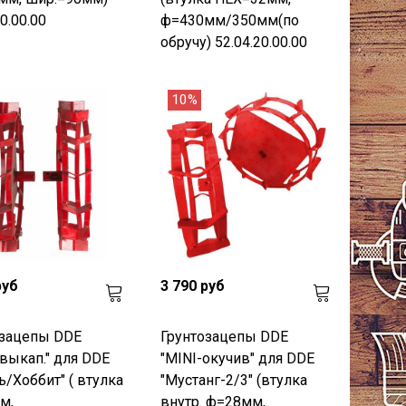
0.00.00
ф=430мм/350мм(по
обручу) 52.04.20.00.00
10%
руб
3 790 руб
озацепы DDE
Грунтозацепы DDE
выкап." для DDE
"MINI-окучив" для DDE
ь/Хоббит" ( втулка
"Мустанг-2/3" (втулка
м,
внутр. ф=28мм,