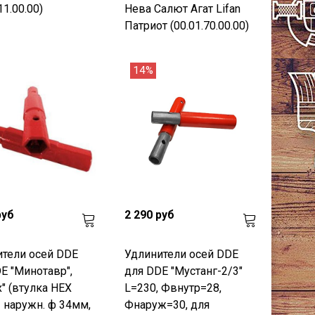
11.00.00)
Нева Салют Агат Lifan
Патриот (00.01.70.00.00)
14%
руб
2 290 руб
тели осей DDE
Удлинители осей DDE
E "Минотавр",
для DDE "Мустанг-2/3"
" (втулка HEX
L=230, Фвнутр=28,
 наружн. ф 34мм,
Фнаруж=30, для