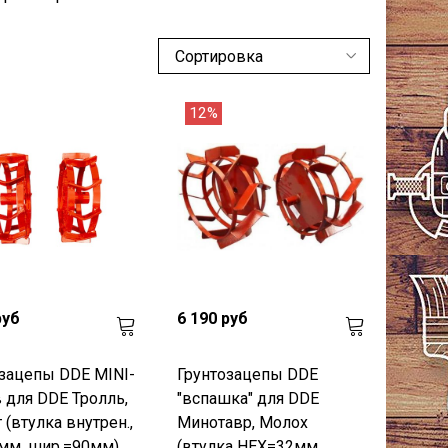
12%
руб
6 190 руб
зацепы DDE MINI-
Грунтозацепы DDE
 для DDE Тролль,
"вспашка" для DDE
 (втулка внутрен.,
Минотавр, Молох
мм, шир.=90мм)
(втулка HEX=32мм,