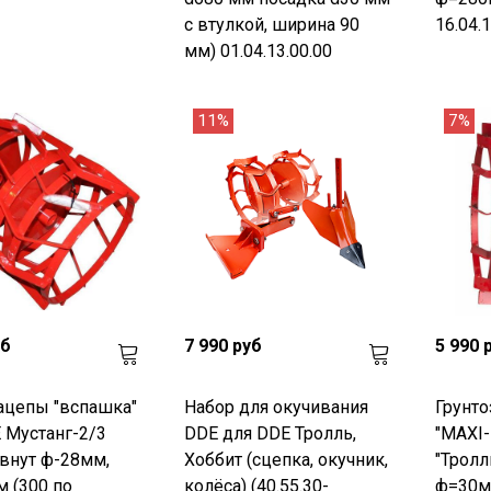
с втулкой, ширина 90
16.04.1
мм) 01.04.13.00.00
11%
7%
уб
7 990 руб
5 990 
ацепы "вспашка"
Набор для окучивания
Грунт
 Мустанг-2/3
DDE для DDE Тролль,
"MAXI-
 внут ф-28мм,
Хоббит (сцепка, окучник,
"Тролл
 (300 по
колёса) (40.55.30-
ф=30м