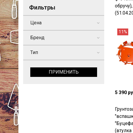
обручу)
Фильтры
(51.04.2
Цена
11%
Бренд
Тип
ПРИМЕНИТЬ
5 390 р
Грунто
"вспашк
"Буцефа
(втулка