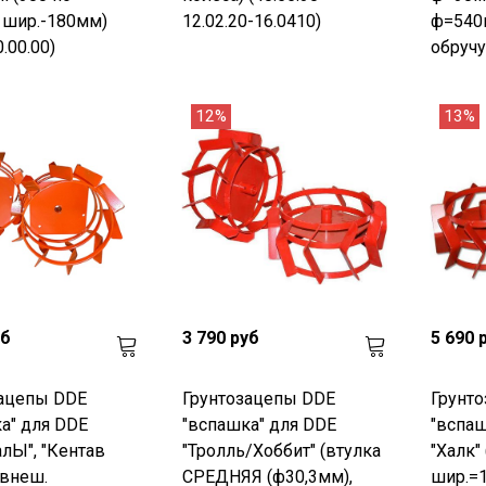
, шир.-180мм)
12.02.20-16.0410)
ф=540
0.00.00)
обручу
12%
13%
уб
3 790 руб
5 690 
зацепы DDE
Грунтозацепы DDE
Грунт
а" для DDE
"вспашка" для DDE
"вспаш
лЫ", "Кентав
"Тролль/Хоббит" (втулка
"Халк"
 внеш.
СРЕДНЯЯ (ф30,3мм),
шир.=