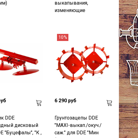
мм)
выкапывания,
изменяющие
10%
руб
6 290 руб
ик DDE
Грунтозацепы DDE
ядный дисковый
"MAXI-выкап./окуч./
E "Буцефалы", "К ,
саж." для DDE "Мин