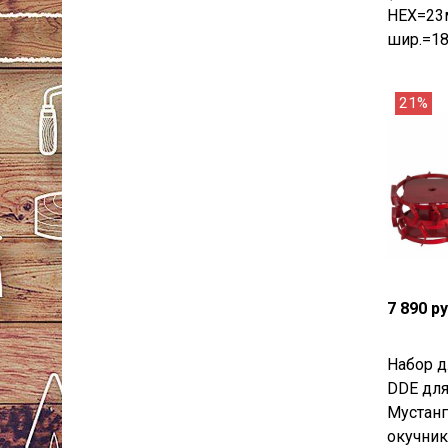
HEX=23
шир.=1
21%
7 890 р
Набор д
DDE дл
Мустанг
окучник