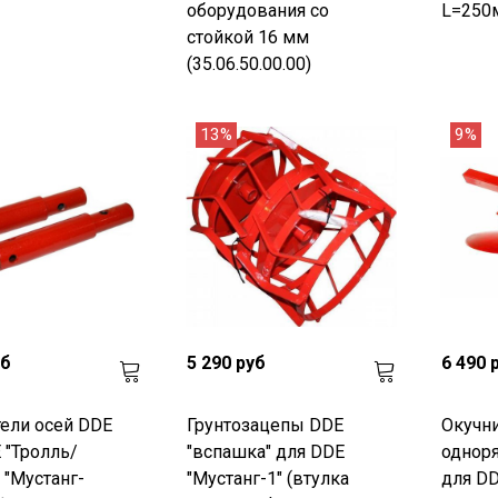
оборудования со
L=250
стойкой 16 мм
(35.06.50.00.00)
13%
9%
уб
5 290 руб
6 490 
ели осей DDE
Грунтозацепы DDE
Окучн
 "Тролль/
"вспашка" для DDE
однор
 "Мустанг-
"Мустанг-1" (втулка
для DD