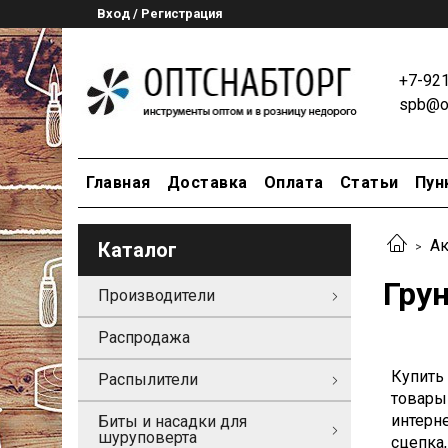
Вход / Регистрация
+7-92
spb@op
Главная
Доставка
Оплата
Статьи
Пун
Ак
Каталог
Гру
Производители
Распродажа
Купить
Распылители
товары
интерне
Биты и насадки для
шуруповерта
сцепка,