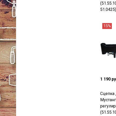
(51.55.1
51.0425
15%
1 190 р
Сцепка 
Мустанг
регулир
(51.55.1