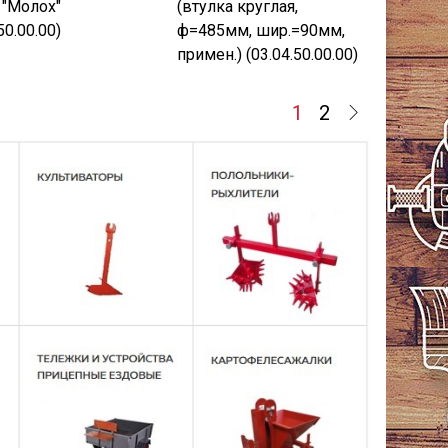
, "Молох"
(втулка круглая,
50.00.00)
ф=485мм, шир.=90мм,
примен.) (03.04.50.00.00)
1
2