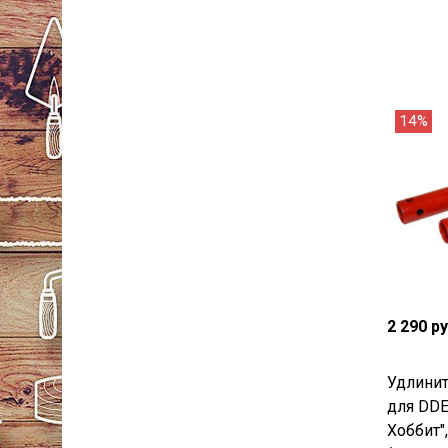
14%
2 290 р
Удлинит
для DDE
Хоббит",