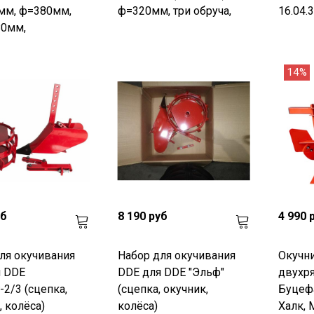
мм, ф=380мм,
ф=320мм, три обруча,
16.04.3
80мм,
14%
уб
8 190 руб
4 990 
ля окучивания
Набор для окучивания
Окучн
я DDE
DDE для DDE "Эльф"
двухр
-2/3 (сцепка,
(сцепка, окучник,
Буцеф
, колёса)
колёса)
Халк, 