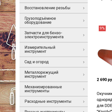
Восстановление резьбы
Грузоподъёмное
оборудование
9%
Запчасти для бензо-
электроинструмента
Измерительный
инструмент
Сад и огород
Металлорежущий
инструмент
2 690 р
Механизированные
инструменты
Окучни
одноря
Расходные инструменты
для DDE
"КротЫ"
Ручные инструменты