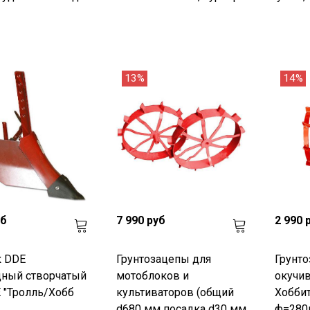
13%
14%
уб
7 990 руб
2 990 
к DDE
Грунтозацепы для
Грунто
дный створчатый
мотоблоков и
окучив
 "Тролль/Хобб
культиваторов (общий
Хоббит
d680 мм посадка d30 мм
ф=280