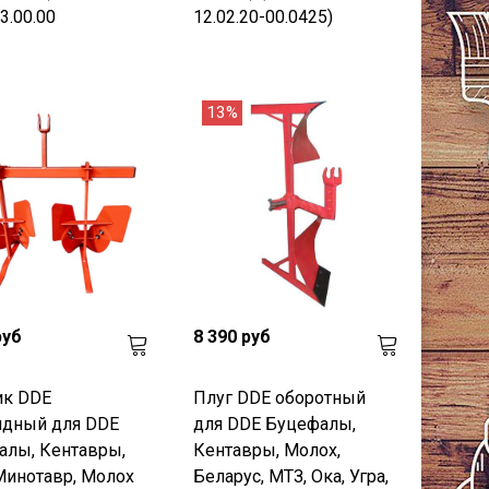
3.00.00
12.02.20-00.0425)
13%
руб
8 390 руб
ик DDE
Плуг DDE оборотный
ядный для DDE
для DDE Буцефалы,
алы, Кентавры,
Кентавры, Молох,
Минотавр, Молох
Беларус, МТЗ, Ока, Угра,