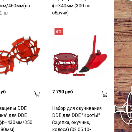
мм/460мм(по
ф=340мм (300 по
), ш
обручу)
8%
руб
7 790 руб
озацепы DDE
Набор для окучивания
ка" для DDE
DDE для DDE "КротЫ"
 (ф=430мм/350
(сцепка, окучник,
180мм)
колёса) (02.05.10-