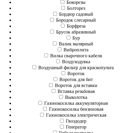
Бокорезы
Болторез
Бордюр садовый
Бородок слесарный
Борфреза
Брусок абразивный
Бур
Валик малярный
Виброплита
Вилка сварочного кабеля
Воздуходувка
Воздушный фильтр для краскопульта
Вороток
Вороток для бит
Вороток для вставки
Вставка резьбовая
Выколотка
Газонокосилка аккумуляторная
Газонокосилка бензиновая
Газонокосилка электрическая
Гвоздодер
Генератор
Гибкая подводка