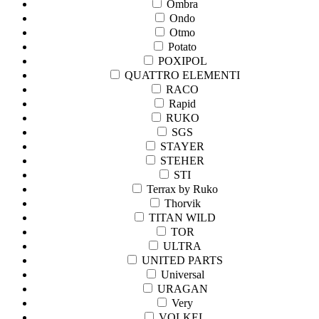
Ombra
Ondo
Otmo
Potato
POXIPOL
QUATTRO ELEMENTI
RACO
Rapid
RUKO
SGS
STAYER
STEHER
STI
Terrax by Ruko
Thorvik
TITAN WILD
TOR
ULTRA
UNITED PARTS
Universal
URAGAN
Very
VOLKEL