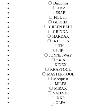
Diadonna
ELKA
ESAB
FILL inn
GLORIA
GREEN BELT
GRINDA
HARDAX
H-TOOLS
IEK
JIF
JONNESWAY
KaTo
KINEX
KRAFTOOL
MASTER-TOOL
Meerplast
MILES
MIRAX
NADZOR
NKP
OLFA