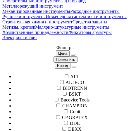
Измерительный инструмент
Сад и огород
Металлорежущий инструмент
Механизированные инструменты
Расходные инструменты
Ручные инструменты
Инженерная сантехника и инструменты
Строительная химия и инструмент
Средства защиты
Метизы, крепеж
Малярно-штукатурные инструменты
Хозяйственные принадлежности
Фиксаторы арматуры
Электрика и свет
Фильтры
Цена
Применить
Бренд
ALT
ALTECO
BIOTRENN
BSKT
Bucovice Tools
CHAMPION
Cobit
CP GRATEX
DDE
DEXX