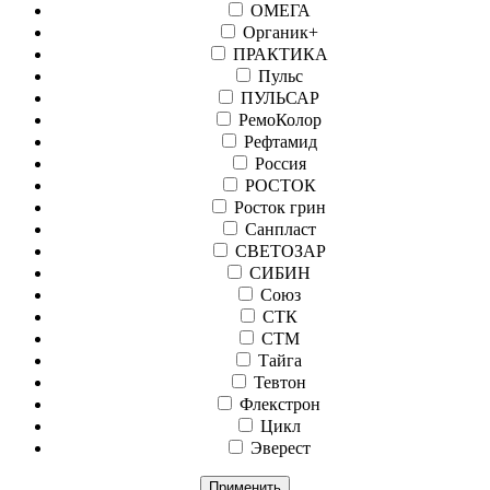
ОМЕГА
Органик+
ПРАКТИКА
Пульс
ПУЛЬСАР
РемоКолор
Рефтамид
Россия
РОСТОК
Росток грин
Санпласт
СВЕТОЗАР
СИБИН
Союз
СТК
СТМ
Тайга
Тевтон
Флекстрон
Цикл
Эверест
Применить