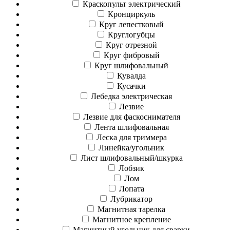
Краскопульт электрический
Кронциркуль
Круг лепестковый
Круглогубцы
Круг отрезной
Круг фибровый
Круг шлифовальный
Кувалда
Кусачки
Лебедка электрическая
Лезвие
Лезвие для фаскоснимателя
Лента шлифовальная
Леска для триммера
Линейка/угольник
Лист шлифовальный/шкурка
Лобзик
Лом
Лопата
Лубрикатор
Магнитная тарелка
Магнитное крепление
Магнитный угольник для сварки