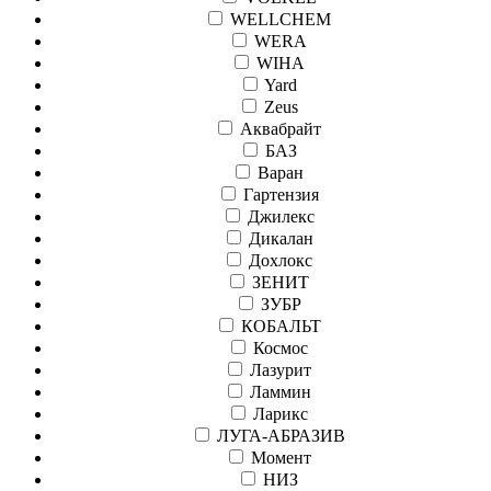
WELLCHEM
WERA
WIHA
Yard
Zeus
Аквабрайт
БАЗ
Варан
Гартензия
Джилекс
Дикалан
Дохлокс
ЗЕНИТ
ЗУБР
КОБАЛЬТ
Космос
Лазурит
Ламмин
Ларикс
ЛУГА-АБРАЗИВ
Момент
НИЗ