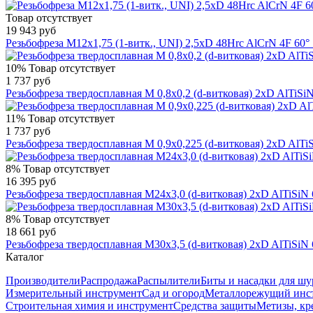
Товар отсутствует
19 943 руб
Резьбофреза М12х1,75 (1-витк., UNI) 2,5xD 48Hrc AlCrN 4F 6
10%
Товар отсутствует
1 737 руб
Резьбофреза твердосплавная М 0,8х0,2 (d-витковая) 2xD AlTi
11%
Товар отсутствует
1 737 руб
Резьбофреза твердосплавная М 0,9х0,225 (d-витковая) 2xD Al
8%
Товар отсутствует
16 395 руб
Резьбофреза твердосплавная М24х3,0 (d-витковая) 2xD AlTiS
8%
Товар отсутствует
18 661 руб
Резьбофреза твердосплавная М30х3,5 (d-витковая) 2xD AlTiS
Каталог
Производители
Распродажа
Распылители
Биты и насадки для шу
Измерительный инструмент
Сад и огород
Металлорежущий инс
Строительная химия и инструмент
Средства защиты
Метизы, кр