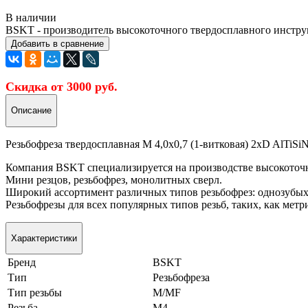
В наличии
BSKT - производитель высокоточного твердосплавного инструм
Добавить в сравнение
Скидка от 3000 руб.
Описание
Резьбофреза твердосплавная М 4,0х0,7 (1-витковая) 2xD AlTi
Компания BSKT специализируется на производстве высокоточн
Мини резцов, резьбофрез, монолитных сверл.
Широкий ассортимент различных типов резьбофрез: однозубых,
Резьбофрезы для всех популярных типов резьб, таких, как ме
Характеристики
Бренд
BSKT
Тип
Резьбофреза
Тип резьбы
M/MF
Резьба
M4