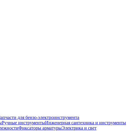
Запчасти для бензо-электроинструмента
ы
Ручные инструменты
Инженерная сантехника и инструменты
лежности
Фиксаторы арматуры
Электрика и свет