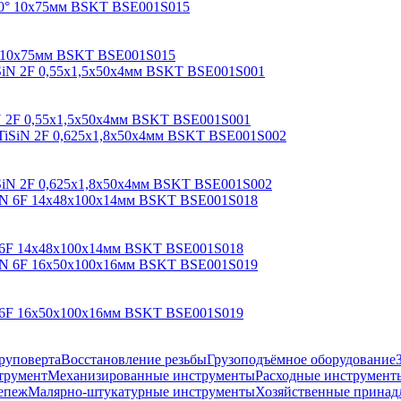
0° 10х75мм BSKT BSE001S015
SiN 2F 0,55х1,5х50х4мм BSKT BSE001S001
TiSiN 2F 0,625х1,8х50х4мм BSKT BSE001S002
iN 6F 14х48х100х14мм BSKT BSE001S018
iN 6F 16х50х100х16мм BSKT BSE001S019
руповерта
Восстановление резьбы
Грузоподъёмное оборудование
трумент
Механизированные инструменты
Расходные инструмент
епеж
Малярно-штукатурные инструменты
Хозяйственные принад