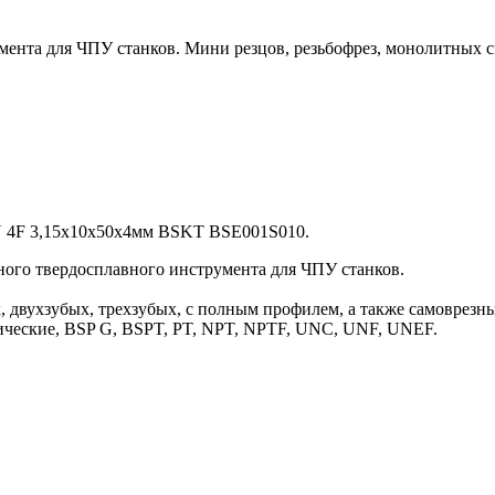
ента для ЧПУ станков. Мини резцов, резьбофрез, монолитных св
SiN 4F 3,15х10х50х4мм BSKT BSE001S010.
ого твердосплавного инструмента для ЧПУ станков.
 двухзубых, трехзубых, с полным профилем, а также самоврезн
трические, BSP G, BSPT, PT, NPT, NPTF, UNC, UNF, UNEF.