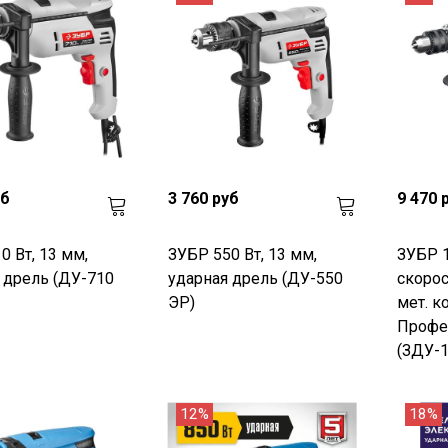
уб
3 760 руб
9 470 
0 Вт, 13 мм,
ЗУБР 550 Вт, 13 мм,
ЗУБР 1
 дрель (ДУ-710
ударная дрель (ДУ-550
скорос
ЭР)
мет. к
Профе
(ЗДУ-
12%
18%