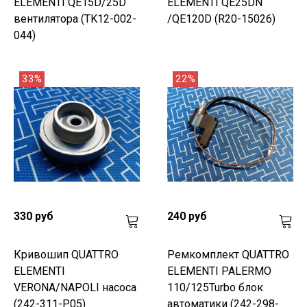
ELEMENTI QE15D/25D
ELEMENTI QE25DN
вентилятора (TK12-002-
/QE120D (R20-15026)
044)
33%
22%
330 руб
240 руб
Кривошип QUATTRO
Ремкомплект QUATTRO
ELEMENTI
ELEMENTI PALERMO
VERONA/NAPOLI насоса
110/125Turbo блок
(242-311-P05)
автоматики (242-298-